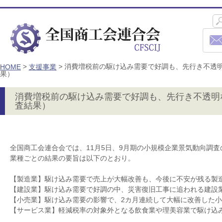
>
>
消費増税前の駆け込み需要で好調も、先行き不透
HOME
支援事業
果）
消費増税前の駆け込み需要で好調も、先行き不透明
査結果）
全国商工会連合会では、11月5日、9月期の小規模企業景気動向調
業種ごとの結果の要旨は以下のとおり。
【製造業】駆け込み需要で売上が大幅改善も、今後に不安が残る製
【建設業】駆け込み需要で好調の中、災害復旧工事に追われる建設
【小売業】駆け込み需要の影響で、2カ月連続して大幅に改善した
【サービス業】軽減税率の対象外となる飲食業や理美容業で駆け込