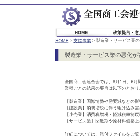
HOME
政策提言・意
>
>
製造業・サービス業の
HOME
支援事業
製造業・サービス業の悪化が
全国商工会連合会では、8月1日、6
業種ごとの結果の要旨は以下のとおり
【製造業】国際情勢や需要減などの影
【建設業】消費増税に伴う駆け込み需
【小売業】消費税増税・軽減税率制度
【サービス業】閑散期や原材料価格上
詳細については、添付ファイルをご覧