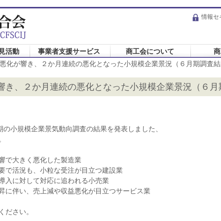
情報セ
見活動
事業者支援サービス
商工会について
商
悪化が響き、２か月連続の悪化となった小規模企業景況（６月期調査結
響き、２か月連続の悪化となった小規模企業景況（６月
月期の小規模企業景気動向調査の結果を発表しました、
。
響で大きく悪化した製造業
要で活況も、小粒な受注が目立つ建設業
導入に対して対応に追われる小売業
昇に伴い、売上減や収益悪化が目立つサービス業
ください。