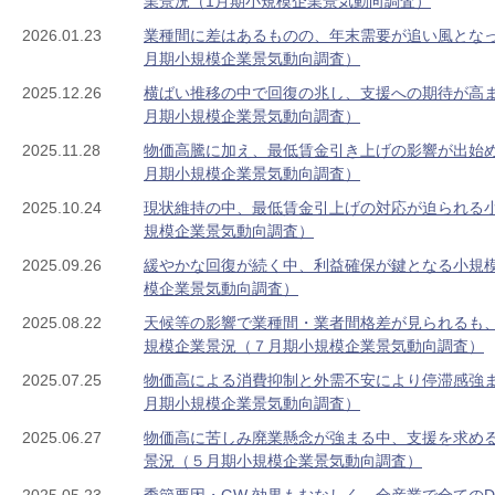
業景況（1月期小規模企業景気動向調査）
2026.01.23
業種間に差はあるものの、年末需要が追い風となっ
月期小規模企業景気動向調査）
2025.12.26
横ばい推移の中で回復の兆し、支援への期待が高ま
月期小規模企業景気動向調査）
2025.11.28
物価高騰に加え、最低賃金引き上げの影響が出始め
月期小規模企業景気動向調査）
2025.10.24
現状維持の中、最低賃金引上げの対応が迫られる小
規模企業景気動向調査）
2025.09.26
緩やかな回復が続く中、利益確保が鍵となる小規
模企業景気動向調査）
2025.08.22
天候等の影響で業種間・業者間格差が見られるも
規模企業景況（７月期小規模企業景気動向調査）
2025.07.25
物価高による消費抑制と外需不安により停滞感強
月期小規模企業景気動向調査）
2025.06.27
物価高に苦しみ廃業懸念が強まる中、支援を求め
景況（５月期小規模企業景気動向調査）