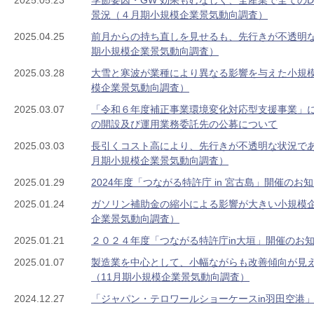
2025.05.23
季節要因・GW 効果もむなしく、全産業で全てのD
景況（４月期小規模企業景気動向調査）
2025.04.25
前月からの持ち直しを見せるも、先行きが不透明
期小規模企業景気動向調査）
2025.03.28
大雪と寒波が業種により異なる影響を与えた小規
模企業景気動向調査）
2025.03.07
「令和６年度補正事業環境変化対応型支援事業」
の開設及び運用業務委託先の公募について
2025.03.03
長引くコスト高により、先行きが不透明な状況で
月期小規模企業景気動向調査）
2025.01.29
2024年度「つながる特許庁 in 宮古島」開催のお
2025.01.24
ガソリン補助金の縮小による影響が大きい小規模企
企業景気動向調査）
2025.01.21
２０２４年度「つながる特許庁in大垣」開催のお
2025.01.07
製造業を中心として、小幅ながらも改善傾向が見
（11月期小規模企業景気動向調査）
2024.12.27
「ジャパン・テロワールショーケースin羽田空港