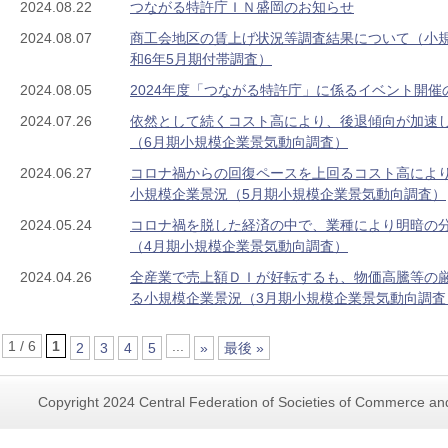
2024.08.22
つながる特許庁ＩＮ盛岡のお知らせ
2024.08.07
商工会地区の賃上げ状況等調査結果について（小
和6年5月期付帯調査）
2024.08.05
2024年度「つながる特許庁」に係るイベント開催
2024.07.26
依然として続くコスト高により、後退傾向が加速
（6月期小規模企業景気動向調査）
2024.06.27
コロナ禍からの回復ペースを上回るコスト高によ
小規模企業景況（5月期小規模企業景気動向調査）
2024.05.24
コロナ禍を脱した経済の中で、業種により明暗の
（4月期小規模企業景気動向調査）
2024.04.26
全産業で売上額ＤＩが好転するも、物価高騰等の
る小規模企業景況（3月期小規模企業景気動向調査
1 / 6
1
...
2
3
4
5
»
最後 »
Copyright 2024 Central Federation of Societies of Commerce and 