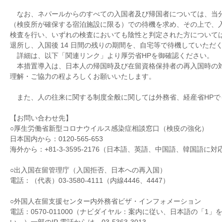
なお、ネパールからのすべての入国者及び帰国者については、当
（検疫所が確保する宿泊施設に限る）での待機を求め、その上で、
検査を行い、いずれの検査においても陰性と判定された方について
退所し、入国後 14 日間の残りの期間を、自宅等で待機していただ
詳細は、以下「関連リンク」より厚労省HPを御確認ください。
本措置導入は、日本人の帰国時及び在留資格保持者の再入国時の
理解・ご協力の程よろしくお願いいたします。
また、人の往来に関する制度全般に関しては外務省、経産省HPで
【お問い合わせ先】
○厚生労働省新型コロナウイルス感染症相談窓口（検疫の強化）
日本国内から：0120-565-653
海外から：+81-3-3595-2176（日本語、英語、中国語、韓国語に対
○出入国在留管理庁（入国拒否、日本への再入国）
電話：（代表）03-3580-4111（内線4446、4447）
○外国人在留支援センター内外務省ビザ・インフォメーション
電話：0570-011000（ナビダイヤル：案内に従い、日本語の「1