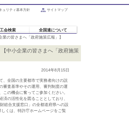
キュリティ基本方針
サイトマップ
工会検索
全国連について
中小企業の皆さまへ「政府施策広報」】
5) 【中小企業の皆さまへ「政府施策
2014年8月15日
て、全国の主要都市で実務者向けの説
の審査基準やその運用、審判制度の運
、この機会に奮ってご参加ください。
経済の活性化を図ることとしており、
知財総合支援窓口」の全都道府県への設
詳しくは、特許庁ホームページをご覧