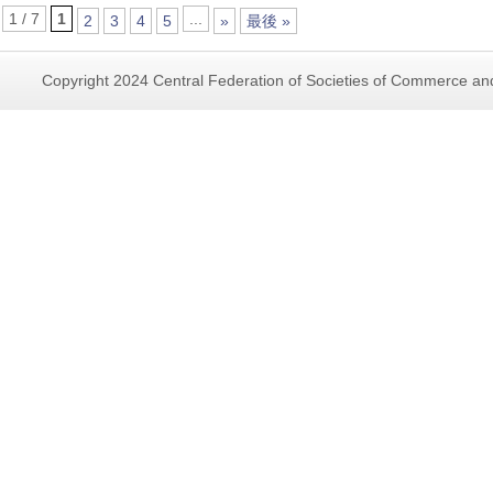
1 / 7
1
...
2
3
4
5
»
最後 »
Copyright 2024 Central Federation of Societies of Commerce and 