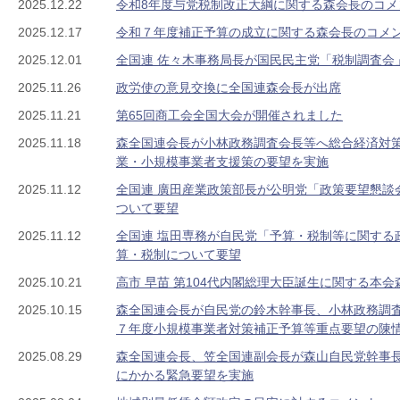
2025.12.22
令和8年度与党税制改正大綱に関する森会長のコメ
2025.12.17
令和７年度補正予算の成立に関する森会長のコメ
2025.12.01
全国連 佐々木事務局長が国民民主党「税制調査会
2025.11.26
政労使の意見交換に全国連森会長が出席
2025.11.21
第65回商工会全国大会が開催されました
2025.11.18
森全国連会長が小林政務調査会長等へ総合経済対
業・小規模事業者支援策の要望を実施
2025.11.12
全国連 廣田産業政策部長が公明党「政策要望懇談
ついて要望
2025.11.12
全国連 塩田専務が自民党「予算・税制等に関する
算・税制について要望
2025.10.21
高市 早苗 第104代内閣総理大臣誕生に関する本
2025.10.15
森全国連会長が自民党の鈴木幹事長、小林政務調
７年度小規模事業者対策補正予算等重点要望の陳
2025.08.29
森全国連会長、笠全国連副会長が森山自民党幹事
にかかる緊急要望を実施