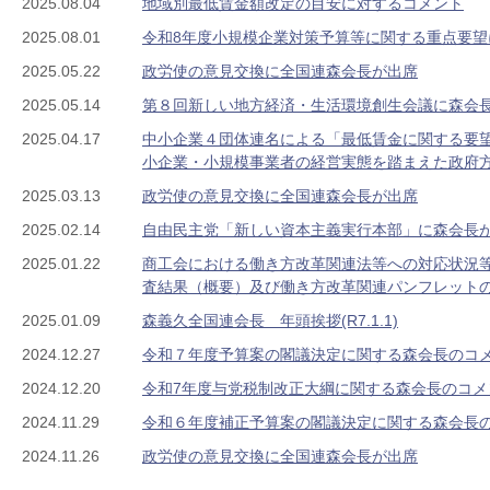
2025.08.04
地域別最低賃金額改定の目安に対するコメント
2025.08.01
令和8年度小規模企業対策予算等に関する重点要望
2025.05.22
政労使の意見交換に全国連森会長が出席
2025.05.14
第８回新しい地方経済・生活環境創生会議に森会
2025.04.17
中小企業４団体連名による「最低賃金に関する要望
小企業・小規模事業者の経営実態を踏まえた政府
2025.03.13
政労使の意見交換に全国連森会長が出席
2025.02.14
自由民主党「新しい資本主義実行本部」に森会長
2025.01.22
商工会における働き方改革関連法等への対応状況
査結果（概要）及び働き方改革関連パンフレット
2025.01.09
森義久全国連会長 年頭挨拶(R7.1.1)
2024.12.27
令和７年度予算案の閣議決定に関する森会長のコ
2024.12.20
令和7年度与党税制改正大綱に関する森会長のコメ
2024.11.29
令和６年度補正予算案の閣議決定に関する森会長
2024.11.26
政労使の意見交換に全国連森会長が出席