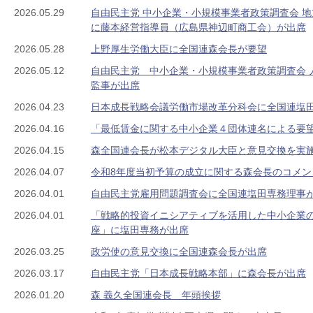
2026.05.29
自由民主党 中小企業・小規模事業者政策調査会 
に藤本経営指導員（広島県神辺町商工会）が出席
2026.05.28
上野厚生労働大臣に全国連森会長が要望
2026.05.12
自由民主党 中小企業・小規模事業者政策調査会 
監事が出席
2026.04.23
日本成長戦略会議労働市場改革分科会に全国連塩
2026.04.16
「最低賃金に関する中小企業４団体連名による要
2026.04.15
森全国連会長が松本デジタル大臣と意見交換を実
2026.04.07
令和8年度当初予算の成立に関する森会長のコメン
2026.04.01
自由民主党雇用問題調査会に全国連塩田専務理事
2026.04.01
「戦略的投資イニシアティブを活用した中小企業
座」に塩田専務が出席
2026.03.25
政労使の意見交換に全国連森会長が出席
2026.03.17
自由民主党「日本成長戦略本部」に森会長が出席
2026.01.20
森 義久全国連会長 年頭挨拶