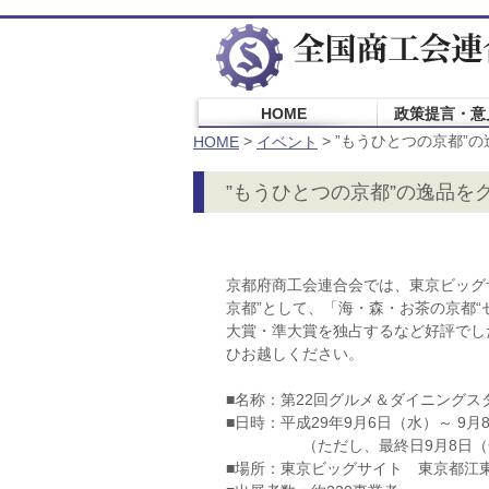
HOME
政策提言・意
>
>
”もうひとつの京都”
HOME
イベント
”もうひとつの京都”の逸品
京都府商工会連合会では、東京ビッグサ
京都”として、「海・森・お茶の京都
大賞・準大賞を独占するなど好評でし
ひお越しください。
■名称：第22回グルメ＆ダイニングスタ
■日時：平成29年9月6日（水）～ 9月8
（ただし、最終日9月8日（金）
■場所：東京ビッグサイト 東京都江東区