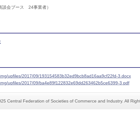
商談会ブース 24事業者）
秋
s_img/upfiles/2017/09/193154583b32ed9bcb8ad16aa9cf22fd-3.docx
s_img/upfiles/2017/09/ba4e89f122832e69dd263462b5ce6399-3.pdf
25 Central Federation of Societies of Commerce and Industry. All Rig