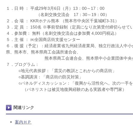
１．日 時 ： 平成29年3月6日（月）13：00～17：00
（名刺交換交流会 17：30～19：00）
２．会 場 ： KKRホテル熊本 （熊本市中央区千葉城町3-31）
３．定 員 ： 150名 ※事前登録制（定員になり次第受付締切らせ
４．参加費： 無料（名刺交換交流会は参加費 4,000円税込）
５．主 催 ： ㈱全国商店街支援センター
６．後 援（予定）：経済産業省九州経済産業局、独立行政法人中小
県、熊本市、熊本県商工会議所連合会、
熊本県商工会連合会、熊本県中小企業団体中央会、 
７．プログラム：
○地元代表挨拶：「震災の教訓とこれからの商店街」
○基調講演：「商店街の防災対策」
○パネルディスカッション：「復興から活性化へ。次の一手を
（パネリストは被災地復興経験のある実践者や専門家）
関連リンク
案内ＨＰ