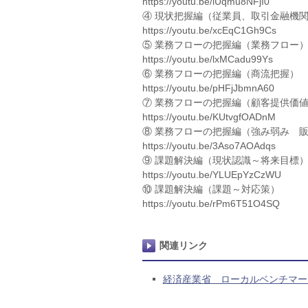
https://youtu.be/iUqmu8NFjI0
④ 現状把握編（従業員、取引金融機
https://youtu.be/xcEqC1Gh9Cs
⑤ 業務フローの把握編（業務フロー
https://youtu.be/lxMCadu99Ys
⑥ 業務フローの把握編（商流把握）
https://youtu.be/pHFjJbmnA60
⑦ 業務フローの把握編（顧客提供価
https://youtu.be/KUtvgfOADnM
⑧ 業務フローの把握編（強み弱み 
https://youtu.be/3Aso7AOAdqs
⑨ 課題解決編（現状認識～将来目標
https://youtu.be/YLUEpYzCzWU
⑩ 課題解決編（課題～対応策）
https://youtu.be/rPm6T51O4SQ
関連リンク
経済産業省 ローカルベンチマー