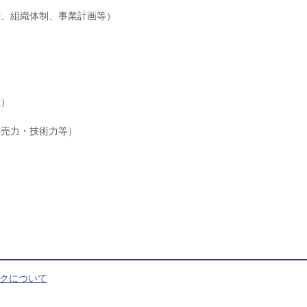
関、組織体制、事業計画等）
）
値）
販売力・技術力等）
）
クについて