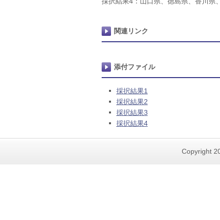
採択結果4：山口県、徳島県、香川県
関連リンク
添付ファイル
採択結果1
採択結果2
採択結果3
採択結果4
Copyright 20