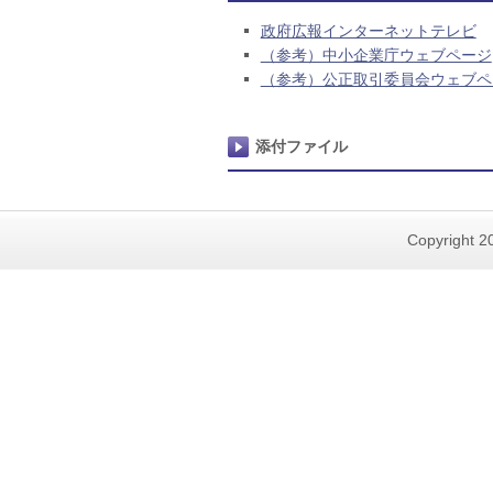
政府広報インターネットテレビ
（参考）中小企業庁ウェブページ
（参考）公正取引委員会ウェブペ
添付ファイル
Copyright 20