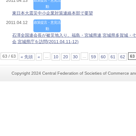
2011.04.13
政策提言・意見活
動
東日本大震災中小企業対策連絡本部で要望
2011.04.12
政策提言・意見活
動
石澤全国連会長が被災地入り。福島・宮城県連,宮城県多賀城・
会,宮城県庁を訪問(2011.04.11-12)
63 / 63
...
...
63
« 先頭
«
10
20
30
59
60
61
62
Copyright 2024 Central Federation of Societies of Commerce and 