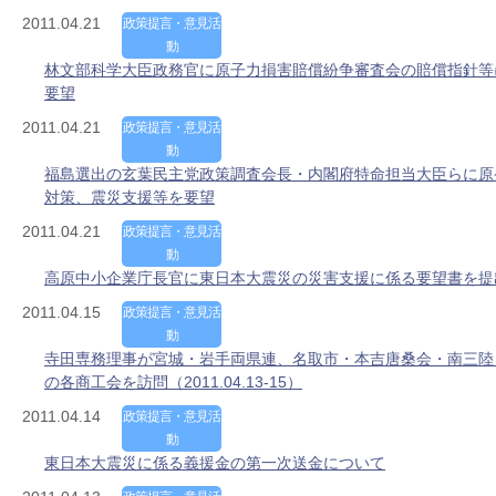
2011.04.21
政策提言・意見活
動
林文部科学大臣政務官に原子力損害賠償紛争審査会の賠償指針等
要望
2011.04.21
政策提言・意見活
動
福島選出の玄葉民主党政策調査会長・内閣府特命担当大臣らに原
対策、震災支援等を要望
2011.04.21
政策提言・意見活
動
高原中小企業庁長官に東日本大震災の災害支援に係る要望書を提
2011.04.15
政策提言・意見活
動
寺田専務理事が宮城・岩手両県連、名取市・本吉唐桑会・南三陸
の各商工会を訪問（2011.04.13-15）
2011.04.14
政策提言・意見活
動
東日本大震災に係る義援金の第一次送金について