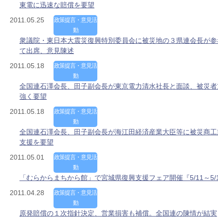
東電に迅速な賠償を要望
2011.05.25
政策提言・意見活
動
衆議院・東日本大震災復興特別委員会に被災地の３県連会長が参
て出席、意見陳述
2011.05.18
政策提言・意見活
動
全国連石澤会長、田子副会長が東京電力清水社長と面談、被災者
強く要望
2011.05.18
政策提言・意見活
動
全国連石澤会長、田子副会長が海江田経済産業大臣等に被災商工
支援を要望
2011.05.01
政策提言・意見活
動
「むらからまちから館」で宮城県復興支援フェア開催『5/11～5/
2011.04.28
政策提言・意見活
動
原発賠償の１次指針決定、営業損害も補償。全国連の陳情が結実