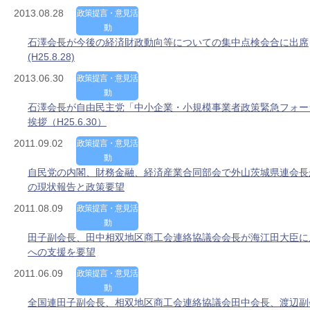
2013.08.28
政策提言・意見活
動
石澤会長が今後の経済財政動向等についての集中点検会合に出席
(H25.8.28)
2013.06.30
政策提言・意見活
動
石澤会長が自由民主党「中小企業・小規模事業者政策緊急フォー
挨拶（H25.6.30）
2011.09.02
政策提言・意見活
動
自民党の内閣、財務金融、経済産業合同部会で外山茨城県連会長
の現状報告と政策要望
2011.08.09
政策提言・意見活
動
田子副会長、田中相双地区商工会連絡協議会会長が海江田大臣に
への支援を要望
2011.06.09
政策提言・意見活
動
全国連田子副会長、相双地区商工会連絡協議会田中会長、渡辺副