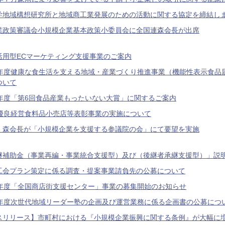
学地域構想研究所と地域商工業発展のための活動に関する協定を締結し
業政策審議会小規模企業基本政策小委員会に全国連森会長が出席
活用型ECマーケティング支援事業のご案内
0年度健康な食生活を支える地域・産業づくり推進事業（機能性表示食品
ついて
0年度「第6回食品産業もったいない大賞」に関するご案内
回優良経営食料品小売店等表彰事業の実施について
・森会長が「小規模企業を支援する参議院の会」にて要望を実施
継補助金（事業再編・事業統合支援型）及び（後継者承継支援型）」説
工会プラン策定に係る調査・提案事業請負先の公募について
0年度「全国商店街支援センター」事業の募集開始のお知らせ
0年度次世代地域リーダー塾の企画及び運営業務に係る企画書の公募につ
スリリース】市町村における『小規模企業振興に関する条例』が大幅に