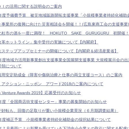
ＤＩの活用に関する説明会のご案内
0年度予備費予算 被災地域販路開拓支援事業「小規模事業者持続化補助
た事業所の復興に向けた災害相談会を開催！！(広島東商工会の支援事業
杜市の酒を一度に満喫！ HOKUTO SAKE GURUGURU 初開催
改革ホットライン」集中受付の実施について【内閣府】
生ステップアップセミナーの開催について【内閣府＆経済産業省】
0年度地域力活用新事業創出支援事業全国展開支援事業 大規模展示会の
要領について
雇用安定助成金（障害や傷病治療と仕事の両立支援コース）のご案内
・アクション・ニッポン アワード2018のご案内について
n Venture Awards 2019】応募受付のお知らせ
0年度「全国商店街支援センター」事業の募集開始のお知らせ
が好転も、回復の足取りが重い小規模企業景況（６月期調査結果）
9年度補正予算 小規模事業者持続化補助金の採択結果について
0年７月豪雨により影響を受けている下請中小企業との取引に関する配慮