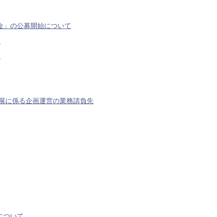
金」の公募開始について
)
！
出展に係る企画運営の業務請負先
について