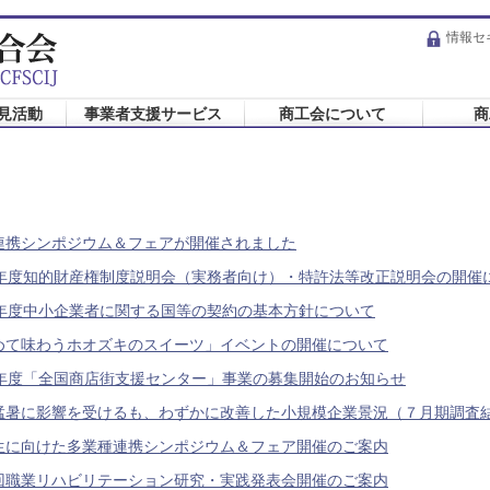
情報セ
見活動
事業者支援サービス
商工会について
商
連携シンポジウム＆フェアが開催されました
0年度知的財産権制度説明会（実務者向け）・特許法等改正説明会の開催
0年度中小企業者に関する国等の契約の基本方針について
めて味わうホオズキのスイーツ」イベントの開催について
0年度「全国商店街支援センター」事業の募集開始のお知らせ
猛暑に影響を受けるも、わずかに改善した小規模企業景況（７月期調査
生に向けた多業種連携シンポジウム＆フェア開催のご案内
回職業リハビリテーション研究・実践発表会開催のご案内