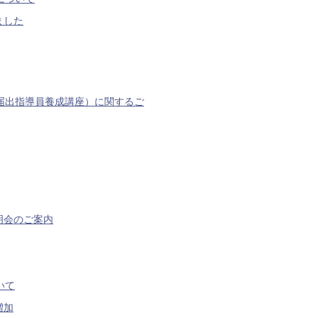
ました
届出指導員養成講座）に関するご
明会のご案内
いて
増加