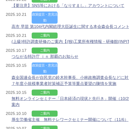
【要注意】SNS等における「なりすまし」アカウントについて
2025.10.21
政策提言・意見活
動
高市 早苗 第104代内閣総理大臣誕生に関する本会森会長コメン
2025.10.21
ご案内
(上級)特許調査研修のご案内【(独)工業所有権情報・研修館(INPIT
2025.10.17
ご案内
つながる特許庁 ｉｎ 那覇のお知らせ
2025.10.15
政策提言・意見活
動
森全国連会長が自民党の鈴木幹事長、小林政務調査会長などに対
７年度小規模事業者対策補正予算等重点要望の陳情を実施
2025.10.15
ご案内
無料オンラインセミナー「日本経済の現状と先行き」開催（10/2
案内
2025.10.10
ご案内
厚生労働省主催 無料テレワークセミナー開催について（11/6）
2025.10.07
ご案内