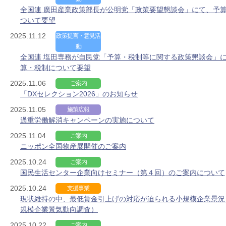
全国連 廣田産業政策部長が公明党「政策要望懇談会」にて、予
ついて要望
2025.11.12
政策提言・意見活
動
全国連 塩田専務が自民党「予算・税制等に関する政策懇談会」
算・税制について要望
2025.11.06
ご案内
「DXセレクション2026」のお知らせ
2025.11.05
施策広報
過重労働解消キャンペーンの実施について
2025.11.04
ご案内
ニッポン全国物産展開催のご案内
2025.10.24
ご案内
国民生活センター企業向けセミナー（第４回）のご案内について
2025.10.24
支援事業
現状維持の中、最低賃金引上げの対応が迫られる小規模企業景況
規模企業景気動向調査）
2025.10.22
ご案内