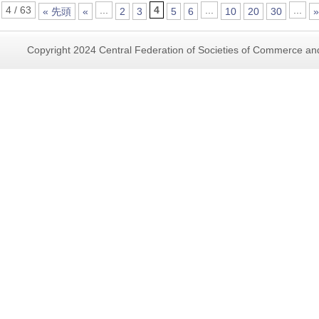
4 / 63
...
4
...
...
« 先頭
«
2
3
5
6
10
20
30
»
Copyright 2024 Central Federation of Societies of Commerce and 