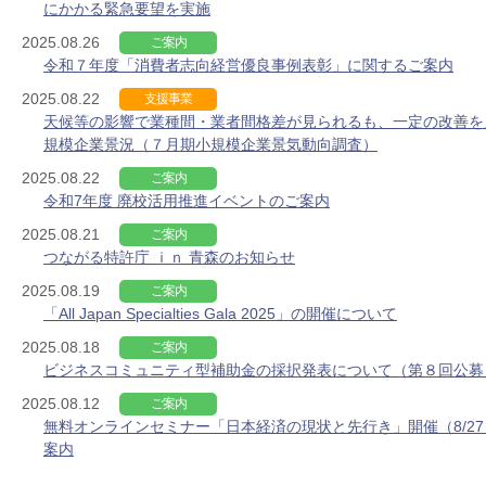
にかかる緊急要望を実施
2025.08.26
ご案内
令和７年度「消費者志向経営優良事例表彰」に関するご案内
2025.08.22
支援事業
天候等の影響で業種間・業者間格差が見られるも、一定の改善を
規模企業景況（７月期小規模企業景気動向調査）
2025.08.22
ご案内
令和7年度 廃校活用推進イベントのご案内
2025.08.21
ご案内
つながる特許庁 ｉｎ 青森のお知らせ
2025.08.19
ご案内
「All Japan Specialties Gala 2025」の開催について
2025.08.18
ご案内
ビジネスコミュニティ型補助金の採択発表について（第８回公募
2025.08.12
ご案内
無料オンラインセミナー「日本経済の現状と先行き」開催（8/2
案内