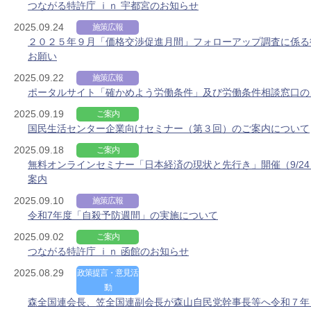
つながる特許庁 ｉｎ 宇都宮のお知らせ
2025.09.24
施策広報
２０２５年９月「価格交渉促進月間」フォローアップ調査に係る
お願い
2025.09.22
施策広報
ポータルサイト「確かめよう労働条件」及び労働条件相談窓口の
2025.09.19
ご案内
国民生活センター企業向けセミナー（第３回）のご案内について
2025.09.18
ご案内
無料オンラインセミナー「日本経済の現状と先行き」開催（9/2
案内
2025.09.10
施策広報
令和7年度「自殺予防週間」の実施について
2025.09.02
ご案内
つながる特許庁 ｉｎ 函館のお知らせ
2025.08.29
政策提言・意見活
動
森全国連会長、笠全国連副会長が森山自民党幹事長等へ令和７年