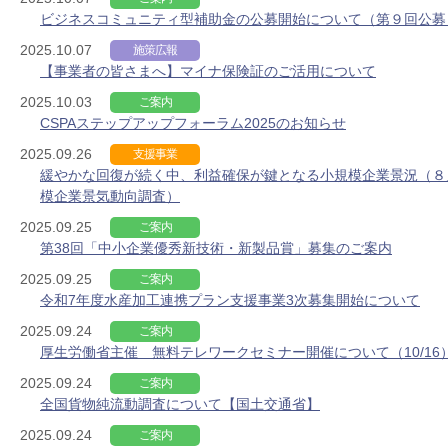
ビジネスコミュニティ型補助金の公募開始について（第９回公募
2025.10.07
施策広報
【事業者の皆さまへ】マイナ保険証のご活用について
2025.10.03
ご案内
CSPAステップアップフォーラム2025のお知らせ
2025.09.26
支援事業
緩やかな回復が続く中、利益確保が鍵となる小規模企業景況（８
模企業景気動向調査）
2025.09.25
ご案内
第38回「中小企業優秀新技術・新製品賞」募集のご案内
2025.09.25
ご案内
令和7年度水産加工連携プラン支援事業3次募集開始について
2025.09.24
ご案内
厚生労働省主催 無料テレワークセミナー開催について（10/16
2025.09.24
ご案内
全国貨物純流動調査について【国土交通省】
2025.09.24
ご案内