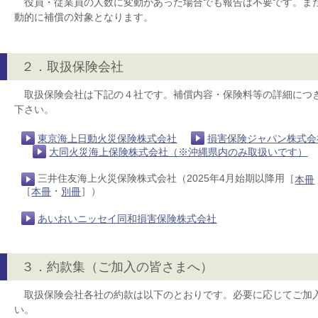
役員・従業員の人数に変動があった場合でも報告は不要です。ま
動的に補償の対象となります。
２．取扱保険会社
取扱保険会社は下記の４社です。補償内容・保険料等の詳細につ
下さい。
東京海上日動火災保険株式会社
損害保険ジャパン株式会
大同火災海上保険株式会社（※沖縄県内のみ取扱いです）
三井住友海上火災保険株式会社（2025年4月始期以降用［
本冊
［
・
］）
本冊
別冊
あいおいニッセイ同和損害保険株式会社
３．約款集（ご加入の皆さまへ）
取扱保険会社各社の約款は以下のとおりです。必要に応じてご加
い。