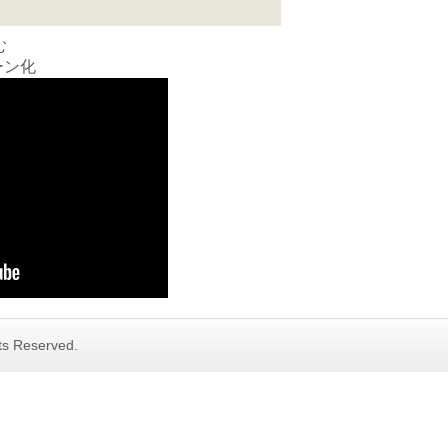
む
ーン化
hts Reserved.